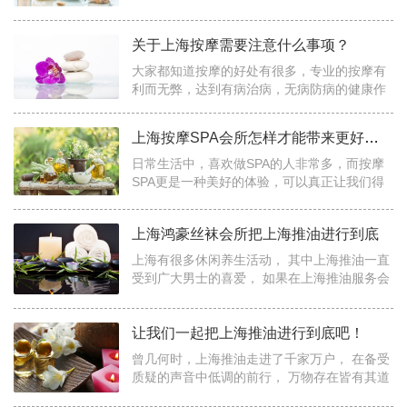
行比较，毕竟会所不同在服务方面会有很大的
差别，所以科学的方法来选择，将是摆在客户
关于上海按摩需要注意什么事项？
面...
大家都知道按摩的好处有很多，专业的按摩有
利而无弊，达到有病治病，无病防病的健康作
用，健康的按摩还能代替药物，毕竟是药三分
毒，这也是为什么越来越多人爱上按摩，让按
上海按摩SPA会所怎样才能带来更好的体验
摩...
日常生活中，喜欢做SPA的人非常多，而按摩
SPA更是一种美好的体验，可以真正让我们得
到更好的放松，同样也可以给自身带来很多的
帮助，那么当我们在选择上海按摩SPA会所的
上海鸿豪丝袜会所把上海推油进行到底
时候，大...
上海有很多休闲养生活动， 其中上海推油一直
受到广大男士的喜爱， 如果在上海推油服务会
所中挑一家， 那么上海鸿豪丝袜会所无疑备受
瞩目， 上海鸿豪丝袜会所把上海推油进行到
让我们一起把上海推油进行到底吧！
底...
曾几何时，上海推油走进了千家万户， 在备受
质疑的声音中低调的前行， 万物存在皆有其道
理所在， 作为一种新型的休闲养生方式， 代