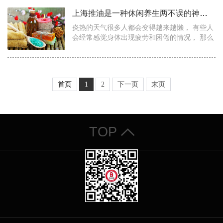
表了一种不断创新的养生文化。 作为上海推
上海推油是一种休闲养生两不误的神奇项目
油...
炎热的天气很多人都会变得越来越懒， 有些人
会经常感觉身体出现疲劳和困倦的情况， 那么
如何才能解决这些问题和烦恼呢？ 想弄明白这
个问题就得了解源头， 大部分人感到疲劳的
原...
首页
1
2
下一页
末页
TOP